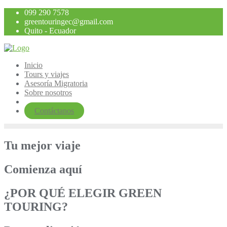
Saltar
099 290 7578
al
greentouringec@gmail.com
contenido
Quito - Ecuador
Inicio
Tours y viajes
Asesoría Migratoria
Sobre nosotros
Contáctanos
Tu mejor viaje
Comienza aquí
¿POR QUÉ ELEGIR GREEN
TOURING?