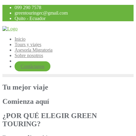
Saltar
099 290 7578
al
greentouringec@gmail.com
contenido
Quito - Ecuador
Inicio
Tours y viajes
Asesoría Migratoria
Sobre nosotros
Contáctanos
Tu mejor viaje
Comienza aquí
¿POR QUÉ ELEGIR GREEN
TOURING?