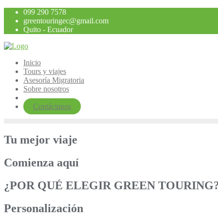
Saltar
099 290 7578
al
greentouringec@gmail.com
contenido
Quito - Ecuador
Inicio
Tours y viajes
Asesoría Migratoria
Sobre nosotros
Contáctanos
Tu mejor viaje
Comienza aquí
¿POR QUÉ ELEGIR GREEN TOURING
Personalización