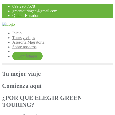
Saltar
099 290 7578
al
greentouringec@gmail.com
contenido
Quito - Ecuador
Inicio
Tours y viajes
Asesoría Migratoria
Sobre nosotros
Contáctanos
Tu mejor viaje
Comienza aquí
¿POR QUÉ ELEGIR GREEN
TOURING?