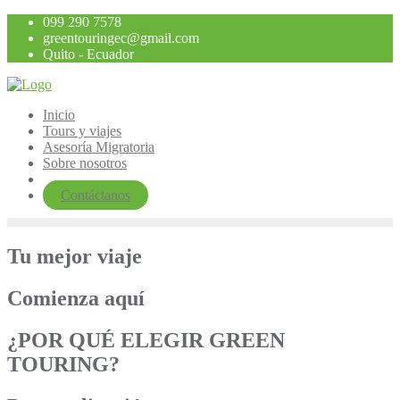
Saltar
099 290 7578
al
greentouringec@gmail.com
contenido
Quito - Ecuador
Inicio
Tours y viajes
Asesoría Migratoria
Sobre nosotros
Contáctanos
Tu mejor viaje
Comienza aquí
¿POR QUÉ ELEGIR GREEN
TOURING?