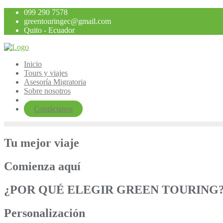
Saltar
099 290 7578
al
greentouringec@gmail.com
contenido
Quito - Ecuador
Inicio
Tours y viajes
Asesoría Migratoria
Sobre nosotros
Contáctanos
Tu mejor viaje
Comienza aquí
¿POR QUÉ ELEGIR GREEN TOURING
Personalización