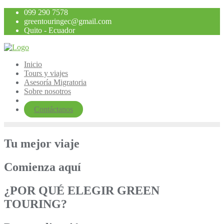
Saltar
099 290 7578
al
greentouringec@gmail.com
contenido
Quito - Ecuador
Inicio
Tours y viajes
Asesoría Migratoria
Sobre nosotros
Contáctanos
Tu mejor viaje
Comienza aquí
¿POR QUÉ ELEGIR GREEN
TOURING?