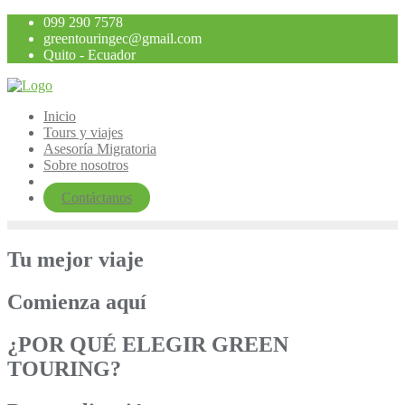
Saltar
099 290 7578
al
greentouringec@gmail.com
contenido
Quito - Ecuador
Inicio
Tours y viajes
Asesoría Migratoria
Sobre nosotros
Contáctanos
Tu mejor viaje
Comienza aquí
¿POR QUÉ ELEGIR GREEN
TOURING?