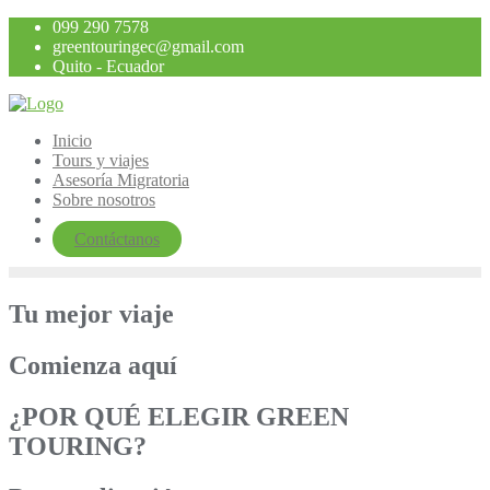
Saltar
099 290 7578
al
greentouringec@gmail.com
contenido
Quito - Ecuador
Inicio
Tours y viajes
Asesoría Migratoria
Sobre nosotros
Contáctanos
Tu mejor viaje
Comienza aquí
¿POR QUÉ ELEGIR GREEN
TOURING?