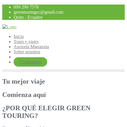
Saltar
099 290 7578
al
greentouringec@gmail.com
contenido
Quito - Ecuador
Inicio
Tours y viajes
Asesoría Migratoria
Sobre nosotros
Contáctanos
Tu mejor viaje
Comienza aquí
¿POR QUÉ ELEGIR GREEN
TOURING?