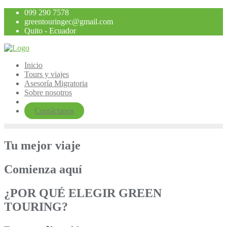
Saltar
099 290 7578
al
greentouringec@gmail.com
contenido
Quito - Ecuador
Inicio
Tours y viajes
Asesoría Migratoria
Sobre nosotros
Contáctanos
Tu mejor viaje
Comienza aquí
¿POR QUÉ ELEGIR GREEN
TOURING?