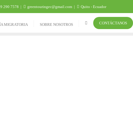
9 290 7578
greentouringec@gmail.com
Quito - Ecuador
CONTÁCTANOS
ÍA MIGRATORIA
SOBRE NOSOTROS