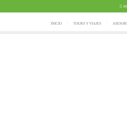
09
INICIO
TOURS Y VIAJES
ASESOR
 MEJOR VIAJE
omienza aquí