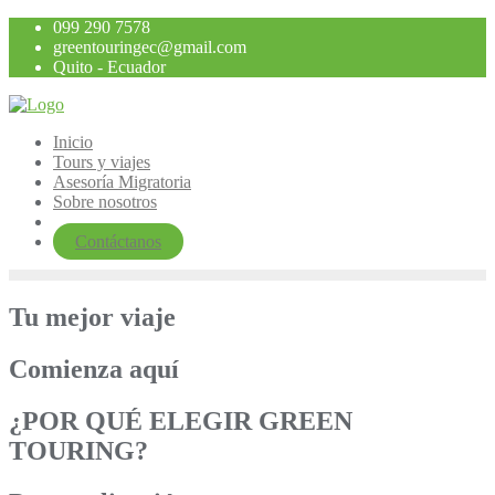
Saltar
099 290 7578
al
greentouringec@gmail.com
contenido
Quito - Ecuador
Inicio
Tours y viajes
Asesoría Migratoria
Sobre nosotros
Contáctanos
Tu mejor viaje
Comienza aquí
¿POR QUÉ ELEGIR GREEN
TOURING?