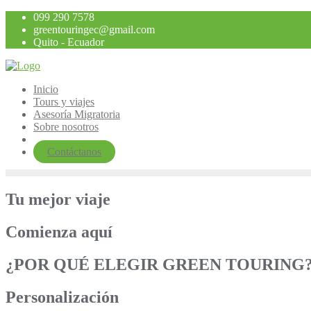
Saltar
099 290 7578
al
greentouringec@gmail.com
contenido
Quito - Ecuador
Inicio
Tours y viajes
Asesoría Migratoria
Sobre nosotros
Contáctanos
Tu mejor viaje
Comienza aquí
¿POR QUÉ ELEGIR GREEN TOURING
Personalización