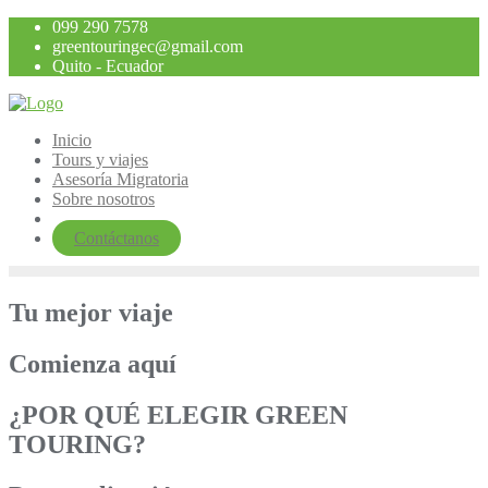
Saltar
099 290 7578
al
greentouringec@gmail.com
contenido
Quito - Ecuador
Inicio
Tours y viajes
Asesoría Migratoria
Sobre nosotros
Contáctanos
Tu mejor viaje
Comienza aquí
¿POR QUÉ ELEGIR GREEN
TOURING?