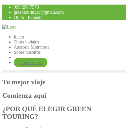
Saltar
099 290 7578
al
greentouringec@gmail.com
contenido
Quito - Ecuador
Inicio
Tours y viajes
Asesoría Migratoria
Sobre nosotros
Contáctanos
Tu mejor viaje
Comienza aquí
¿POR QUÉ ELEGIR GREEN
TOURING?