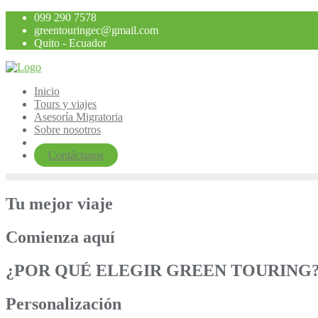
Saltar
099 290 7578
al
greentouringec@gmail.com
contenido
Quito - Ecuador
Inicio
Tours y viajes
Asesoría Migratoria
Sobre nosotros
Contáctanos
Tu mejor viaje
Comienza aquí
¿POR QUÉ ELEGIR GREEN TOURING
Personalización