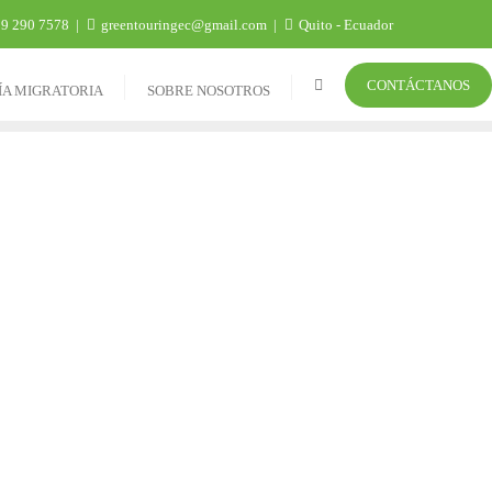
9 290 7578
greentouringec@gmail.com
Quito - Ecuador
CONTÁCTANOS
ÍA MIGRATORIA
SOBRE NOSOTROS