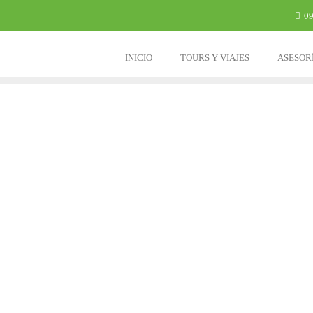
09
INICIO
TOURS Y VIAJES
ASESOR
 MEJOR VIAJE
omienza aquí