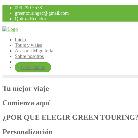
Saltar
099 290 7578
al
greentouringec@gmail.com
contenido
Quito - Ecuador
Inicio
Tours y viajes
Asesoría Migratoria
Sobre nosotros
Contáctanos
Tu mejor viaje
Comienza aquí
¿POR QUÉ ELEGIR GREEN TOURING
Personalización