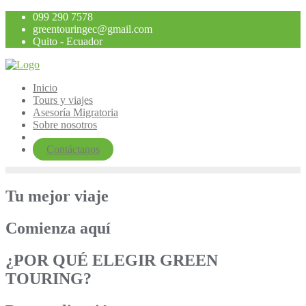
Saltar
099 290 7578
al
greentouringec@gmail.com
contenido
Quito - Ecuador
Inicio
Tours y viajes
Asesoría Migratoria
Sobre nosotros
Contáctanos
Tu mejor viaje
Comienza aquí
¿POR QUÉ ELEGIR GREEN
TOURING?