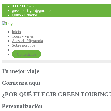
Saltar
099 290 7578
al
greentouringec@gmail.com
contenido
Quito - Ecuador
Inicio
Tours y viajes
Asesoría Migratoria
Sobre nosotros
Contáctanos
Tu mejor viaje
Comienza aquí
¿POR QUÉ ELEGIR GREEN TOURING
Personalización