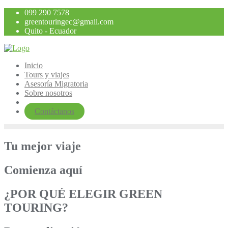
Saltar
099 290 7578
al
greentouringec@gmail.com
contenido
Quito - Ecuador
Inicio
Tours y viajes
Asesoría Migratoria
Sobre nosotros
Contáctanos
Tu mejor viaje
Comienza aquí
¿POR QUÉ ELEGIR GREEN
TOURING?