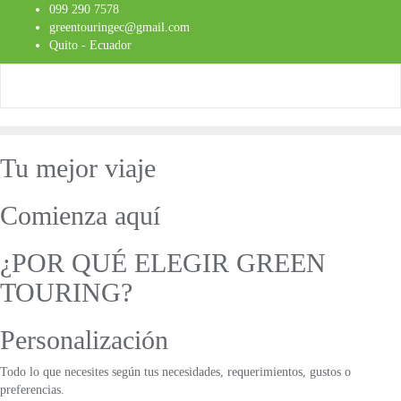
Saltar
099 290 7578
al
greentouringec@gmail.com
contenido
Quito - Ecuador
Tu mejor viaje
Comienza aquí
¿POR QUÉ ELEGIR GREEN
TOURING?
Personalización
Todo lo que necesites según tus necesidades, requerimientos, gustos o
preferencias.