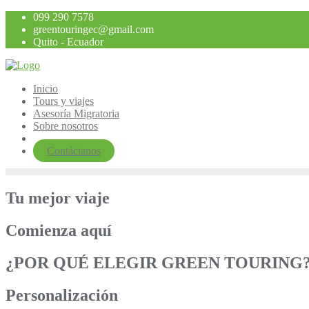
Saltar
099 290 7578
al
greentouringec@gmail.com
contenido
Quito - Ecuador
Inicio
Tours y viajes
Asesoría Migratoria
Sobre nosotros
Contáctanos
Tu mejor viaje
Comienza aquí
¿POR QUÉ ELEGIR GREEN TOURING
Personalización