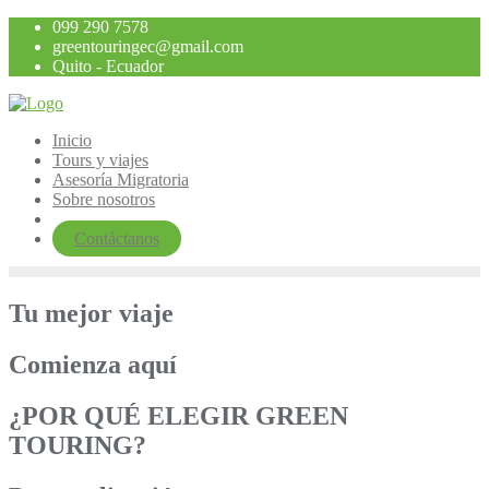
Saltar
099 290 7578
al
greentouringec@gmail.com
contenido
Quito - Ecuador
Inicio
Tours y viajes
Asesoría Migratoria
Sobre nosotros
Contáctanos
Tu mejor viaje
Comienza aquí
¿POR QUÉ ELEGIR GREEN
TOURING?