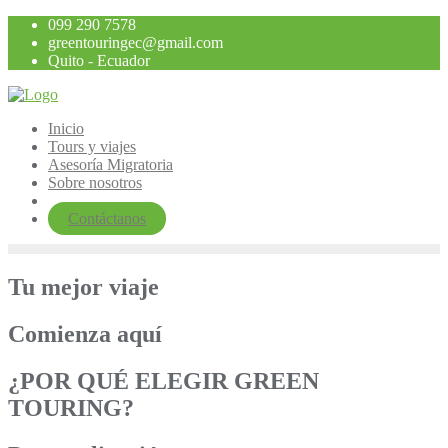
Saltar
099 290 7578
al
greentouringec@gmail.com
contenido
Quito - Ecuador
Inicio
Tours y viajes
Asesoría Migratoria
Sobre nosotros
Contáctanos
Tu mejor viaje
Comienza aquí
¿POR QUÉ ELEGIR GREEN
TOURING?