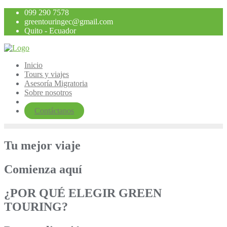
Saltar
099 290 7578
al
greentouringec@gmail.com
contenido
Quito - Ecuador
Inicio
Tours y viajes
Asesoría Migratoria
Sobre nosotros
Contáctanos
Tu mejor viaje
Comienza aquí
¿POR QUÉ ELEGIR GREEN
TOURING?