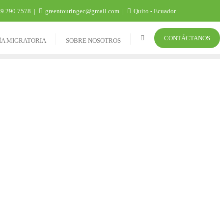
9 290 7578
greentouringec@gmail.com
Quito - Ecuador
CONTÁCTANOS
ÍA MIGRATORIA
SOBRE NOSOTROS