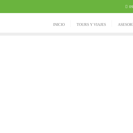
09
INICIO
TOURS Y VIAJES
ASESOR
 MEJOR VIAJE
omienza aquí