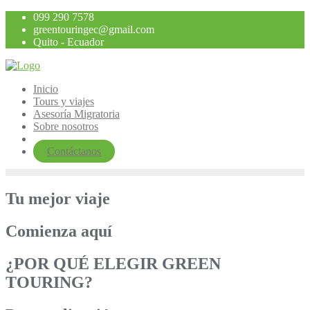
Saltar
099 290 7578
al
greentouringec@gmail.com
contenido
Quito - Ecuador
Inicio
Tours y viajes
Asesoría Migratoria
Sobre nosotros
Contáctanos
Tu mejor viaje
Comienza aquí
¿POR QUÉ ELEGIR GREEN
TOURING?