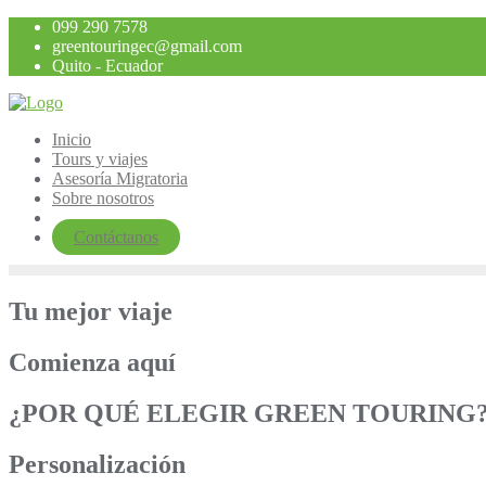
Saltar
099 290 7578
al
greentouringec@gmail.com
contenido
Quito - Ecuador
Inicio
Tours y viajes
Asesoría Migratoria
Sobre nosotros
Contáctanos
Tu mejor viaje
Comienza aquí
¿POR QUÉ ELEGIR GREEN TOURING
Personalización