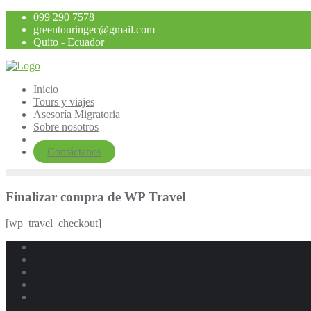
Saltar
099 290 7578
al
greentouringec@gmail.com
contenido
Quito - Ecuador
Inicio
Tours y viajes
Asesoría Migratoria
Sobre nosotros
Contáctanos
Finalizar compra de WP Travel
[wp_travel_checkout]